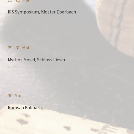
IRS Symposium, Kloster Eberbach
29.–31. Mai
Mythos Mosel, Schloss Lieser
30. Mai
Ramsau Kulinarik