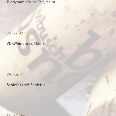
Biodynamic Wine Fair, Mainz
26.–27. Apr
VDP.Weinbörse, Mainz
29. Apr
Schiefer trifft Schiefer
11.–12. Mai