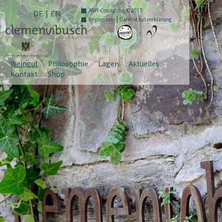
ASIT-Consulting ©2015
DE
|
EN
|
Impressum
Datenschutzerklärung
Weingut
Philosophie
Lagen
Aktuelles
Kontakt
Shop